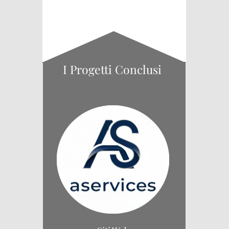
un approccio diretto — niente burocrazia complicata,
risposte chiare, rapporto di fiducia costruito nel tempo.
Recensioni a 5 stelle di clienti come Paolo P., Gianluca S.,
Giampiero G. e Daniele C.
Come Lavoriamo
I Progetti Conclusi
Primo Incontro e Analisi:
ascoltiamo la storia del
cliente e analizziamo le esigenze specifiche per capire
a fondo gli obiettivi.
Proposta su Misura:
strategia chiara e preventivo
trasparente, senza impegno.
Assistenza Continua:
partner di fiducia, supporto
costante per ogni decisione strategica.
Servizi Fiscali e Societari
Consulenza fiscale, contabile e societaria per piccole e
medie imprese, professionisti e nuove attività a Bergamo.
Contabilità e Bilancio
Contabilità in Regime Forfettario: gestione ottimizzata
per professionisti e ditte individuali in regime
agevolato.